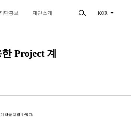
뉴
오시는길
닫
주요활동
기
재단홍보
재단소개
KOR
활동소식
검
색
열
기
Project 계
t 계약을 체결 하였다.