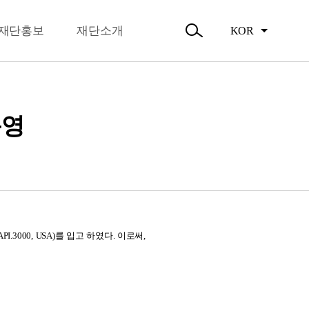
뉴
오시는길
닫
주요활동
기
재단홍보
재단소개
KOR
활동소식
검
색
열
기
운영
 API.3000, USA)를 입고 하였다. 이로써,