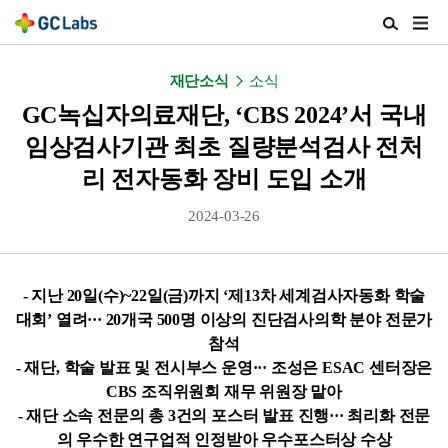
주
검
메
색
뉴
열
재단소식
소식
열
기
기
GC녹십자의료재단, ‘CBS 2024’서 국내
임상검사기관 최초 질량분석검사 전처
리 전자동화 장비 도입 소개
2024-03-26
-
지난 20일(수)~22일(금)까지 ‘제13차 세계검사자동화 학술
대회’ 열려··· 20개국 500명 이상의 진단검사의학 분야 전문가
참석
-
재단, 학술 발표 및 전시부스 운영··· 조성은 ESAC 센터장은
CBS 조직위원회 재무 위원장 맡아
-
재단 소속 전문의 총 3건의 포스터 발표 진행··· 최리화 전문
의 우수한 연구업적 인정받아 우수포스터상 수상