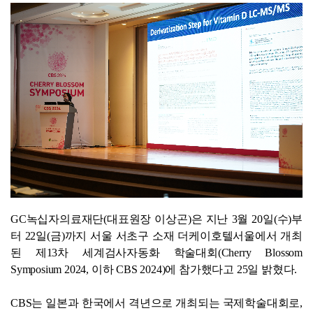
GC
녹십자의료재단
(
대표원장 이상곤
)
은 지난
3
월
20
일
(
수
)
부
터
22
일
(
금
)
까지 서울 서초구 소재 더케이호텔서울에서 개최
된 제
13
차 세계검사자동화 학술대회
(Cherry Blossom
Symposium 2024,
이하
CBS 2024)
에 참가했다고
25
일 밝혔다
.
CBS는 일본과 한국에서 격년으로 개최되는 국제학술대회로,