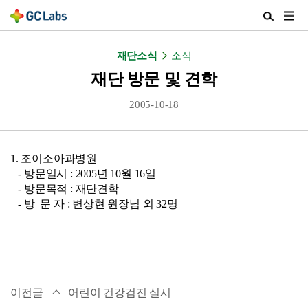
주
검
메
색
뉴
열
재단소식
소식
열
기
기
재단 방문 및 견학
2005-10-18
1. 조이소아과병원
- 방문일시 : 2005년 10월 16일
- 방문목적 : 재단견학
- 방 문 자 : 변상현 원장님 외 32명
이전글
어린이 건강검진 실시