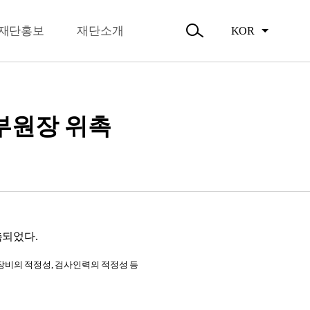
뉴
오시는길
닫
주요활동
기
재단홍보
재단소개
KOR
활동소식
검
색
열
기
부원장 위촉
되었다.
장비의 적정성, 검사인력의 적정성 등