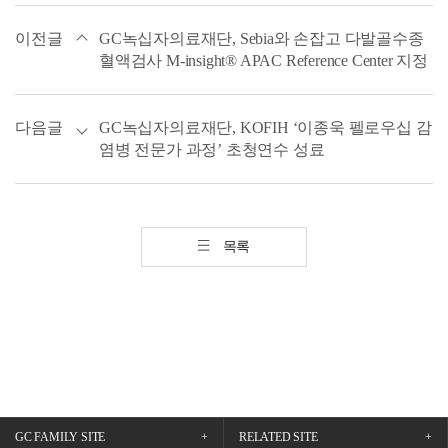
이전글
GC녹십자의료재단, Sebia와 손잡고 다발골수종
혈액검사 M-insight® APAC Reference Center 지정
다음글
GC녹십자의료재단, KOFIH ‘이종욱 펠로우십 감
염병 전문가 과정’ 초청연수 성료
목록
GC FAMILY SITE
RELATED SITE