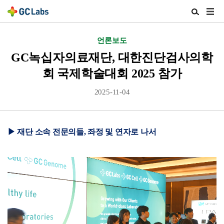
주
검
메
색
뉴
열
언론보도
열
기
기
GC녹십자의료재단, 대한진단검사의학
회 국제학술대회 2025 참가
2025-11-04
▶ 재단 소속 전문의들, 좌정 및 연자로 나서