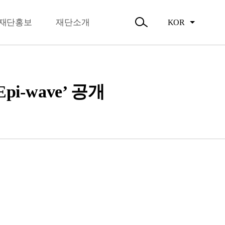
뉴
오시는길
닫
주요활동
기
재단홍보
재단소개
KOR
활동소식
검
색
열
기
-wave’ 공개