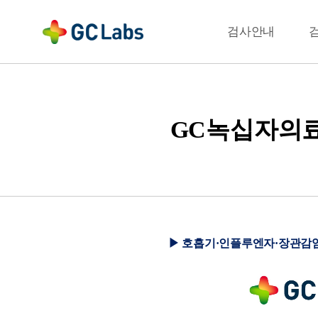
주
메
결과확인
검사안내
뉴
GC녹십자의료재
▶ 호흡기·인플루엔자·장관감염