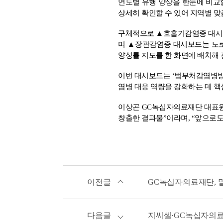
연도별 유행 양상을 한눈에 비교할
상세히 확인할 수 있어 지역별 맞
구체적으로 ▲호흡기감염증 대시보
며 ▲장관감염증 대시보드는 노로
양성률 지도를 한 화면에 배치해 
이번 대시보드는 ‘범부처감염병방
염병 대응 역량을 강화하는 데 핵
이상곤 GC녹십자의료재단 대표원장
창출한 결과물”이라며, “앞으로도
이전글
GC녹십자의료재단, 
다음글
지씨셀·GC녹십자의료