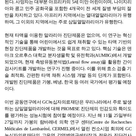
된다. 사망자는 대부분 아프리카의 5세 미만 어린이이며, 나이지리
아와 콩고 민주 공화국을 포함한 4개국이 전 세계 질병 부담의 절
반을 차지하고 있다. 아프리카 지역에서는 열대열말라리아가 유행
하며, 그 이외의 지역에서는 주로 삼일열말라리아가 유행한다.
현재 타액을 이용한 말라리아 진단제품은 없으며, 이 연구는 혁신
적인 기술을 통해 어린이에서도 쉽게 채취할 수 있는 타액 기반의
현장 진단제품을 개발하는 것을 목표로 하고 있다. 핵심 기술은 덴
마크 오르후스 대학교 분자생물학 및 유전학과(AUMBG)에서 개발
되었으며, 현재 측방유동분석법(Lateral flow assay)을 활용한 간이
검사키트를 개발하는 연구가 진행 중이다. 이를 위해 효소 검출 기
술 최적화, 간편한 타액 채취 시스템 개발 등의 단계가 포함된다.
개발된 진단제품은 가봉, 베냉, 한국 등 여러 국가에서 평가될 예정
이다.
이번 공동연구에서 GC녹십자의료재단은 우리나라에서 주로 발생
하는 삼일열말라리아에 대해 PROMISE 진단제의 민감도와 특이도
를 평가하는 성능시험에 참여할 예정이다. 지난 해 11월 25일부터
27일까지 가봉의 람바레네 의학 연구 센터(Centre de Recherches
Médicales de Lambaréné, CERMEL)에서 열린 컨소시엄 회의에 GC
녹십자의료재단의 고운영 감염병연구센터장과 전유라 진단검사