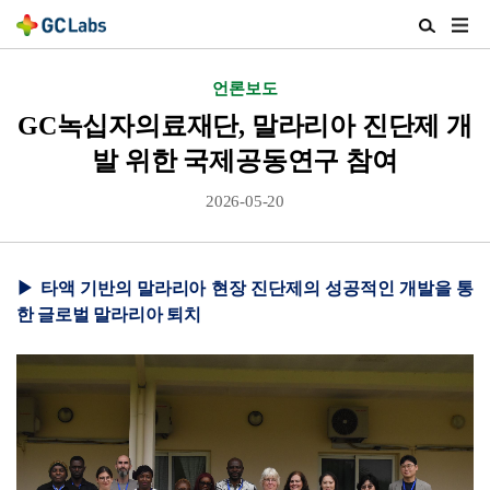
주
검
메
색
뉴
열
언론보도
열
기
기
GC녹십자의료재단, 말라리아 진단제 개
발 위한 국제공동연구 참여
2026-05-20
▶ 타액 기반의 말라리아 현장 진단제의 성공적인 개발을 통
한 글로벌 말라리아 퇴치