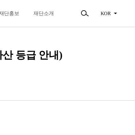
뉴
오시는길
닫
주요활동
기
재단홍보
재단소개
KOR
활동소식
검
색
열
기
가산 등급 안내)