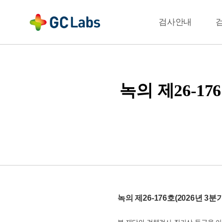
주
메
결과확인
검사안내
뉴
녹의 제26-1
녹의 제26-176호(2026년 3