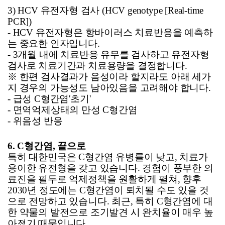
3) HCV
유전자형 검사 (HCV genotype [Real-time
PCR])
- HCV
유전자형은 항바이러스 치료반응을 예측하
는 중요한 인자입니다.
- 3
개월 내에 치료반응 유무를 검사하고 유전자형
검사로 치료기간과 치료용량을 결정합니다.
※
한편 검사결과가 음성이라 할지라도 아래 세가
지 경우의 가능성도 남아있음을 고려해야 합니다.
-
급성 C형간염'초기'
-
면역억제상태의 만성 C형간염
-
위음성 반응
6. C
형간염, 끝으로
특히 대한민국은 C형간염 유병률이 낮고, 치료가
용이한 유전형을 갖고 있습니다.
경험이 풍부한 의
료진을 필두로 억제정책을 원활하게 펼쳐, 향후
2030년 정도에는 C형간염이 퇴치될 수도 있을 것
으로 전망하고 있습니다. 최근, 특히 C형간염에 대
한 약물의 발전으로 조기발견 시 완치율이 매우 높
아졌기 때문입니다.