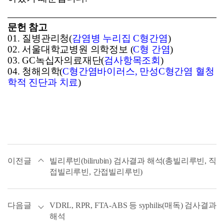
문헌 참고
01.
질병관리청(
감염병
누리집 C
형간염
)
02.
서울대학교병원 의학정보 (
C
형
간염
)
03. GC
녹십자의료재단(
검사항목조회
)
04.
청해의학(
C
형간염바이러스,
만성C
형간염
혈청
학적
진단과
치료
)
이전글
빌리루빈(bilirubin) 검사결과 해석(총빌리루빈, 직
접빌리루빈, 간접빌리루빈)
다음글
VDRL, RPR, FTA-ABS 등 syphilis(매독) 검사결과
해석