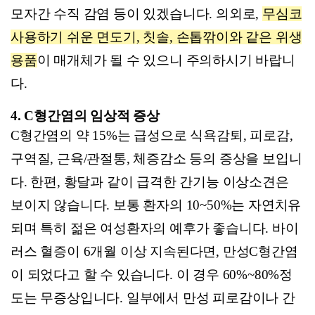
모자간 수직 감염 등이 있겠습니다. 의외로,
무심코
사용하기 쉬운 면도기, 칫솔, 손톱깎이와 같은 위생
용품
이 매개체가 될 수 있으니 주의하시기 바랍니
다.
4. C
형간염의 임상적 증상
C
형간염의 약 15%는 급성으로 식욕감퇴, 피로감,
구역질, 근육/관절통, 체증감소 등의 증상을 보입니
다. 한편, 황달과 같이 급격한 간기능 이상소견은
보이지 않습니다. 보통 환자의 10~50%는 자연치유
되며 특히 젊은 여성환자의 예후가 좋습니다.
바이
러스 혈증이
6
개월 이상 지속된다면
,
만성
C
형간염
이 되었다고 할 수 있습니다
.
이 경우
60%~80%
정
도는 무증상입니다
.
일부에서 만성 피로감이나 간