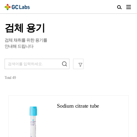
주
검
메
색
뉴
열
검체 용기
열
기
기
검체 채취를 위한 용기를
안내해 드립니다
Total
49
Sodium citrate tube