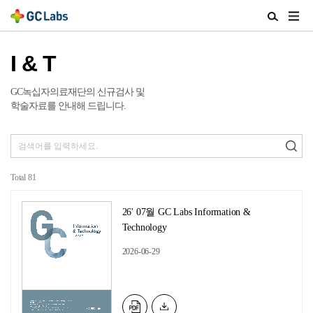
주
검
메
색
뉴
열
I & T
열
기
기
GC녹십자의료재단의 신규검사 및
학술자료를 안내해 드립니다.
Total
81
26' 07월 GC Labs Information &
Technology
2026-06-29