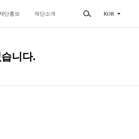
뉴
오시는길
닫
주요활동
기
재단홍보
재단소개
KOR
활동소식
검
색
열
기
습니다.