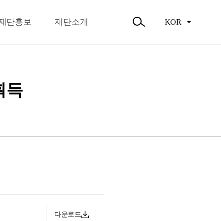
뉴
오시는길
닫
주요활동
기
재단홍보
재단소개
KOR
활동소식
검
색
열
기
획득
다운로드