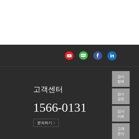
검사
항목
고객센터
검사
공문
1566-0131
검사
의뢰
문의하기
고객
문의