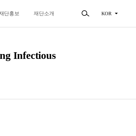
뉴
오시는길
닫
주요활동
기
재단홍보
재단소개
KOR
활동소식
검
색
열
기
nfectious