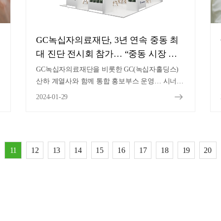
GC녹십자의료재단, 3년 연속 중동 최
대 진단 전시회 참가… “중동 시장 진
출 확대”
GC녹십자의료재단을 비롯한 GC(녹십자홀딩스)
산하 계열사와 함께 통합 홍보부스 운영… 시너지
도모
2024-01-29
11
12
13
14
15
16
17
18
19
20