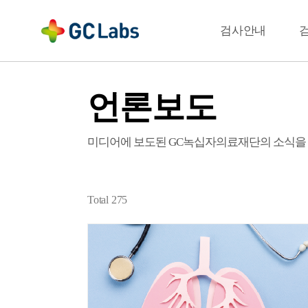
주
메
결과확인
검사안내
뉴
언론보도
미디어에 보도된 GC녹십자의료재단의 소식을
Total
275