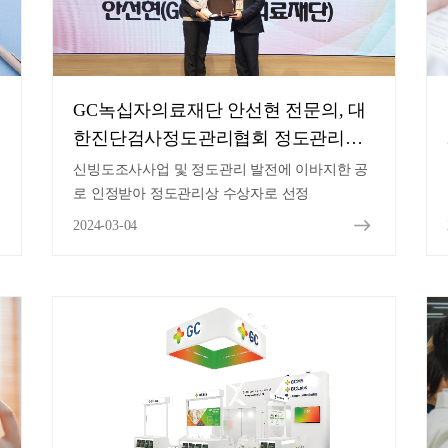
GC녹십자의료재단 안선현 전문의, 대
한진단검사정도관리협회 정도관리상
수상
신빙도조사사업 및 정도관리 발전에 이바지한 공
로 인정받아 정도관리상 수상자로 선정
2024-03-04