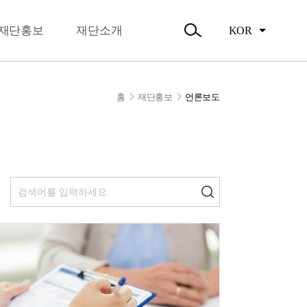
뉴
오시는길
닫
주요활동
기
재단홍보
재단소개
KOR
활동소식
검
색
열
기
홈
재단홍보
언론보도