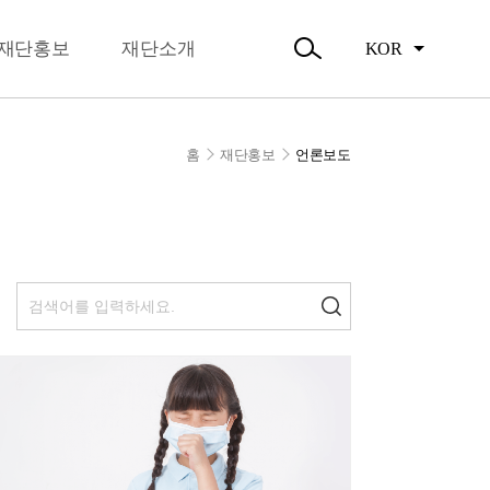
뉴
오시는길
닫
주요활동
기
재단홍보
재단소개
KOR
활동소식
검
색
열
기
홈
재단홍보
언론보도