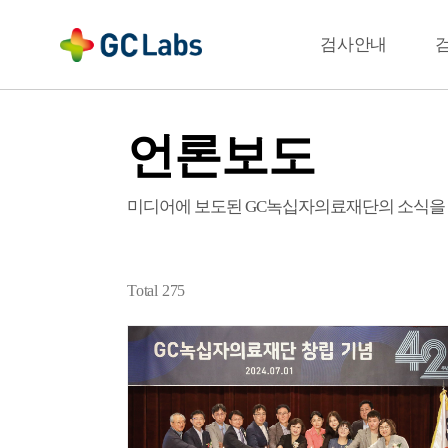
주
메
결과확인
검사안내
뉴
언론보도
미디어에 보도된 GC녹십자의료재단의 소식을
Total
275