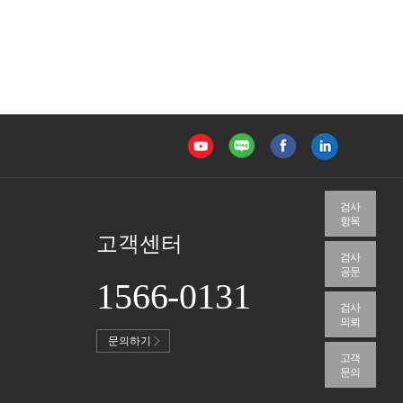
검사
항목
고객센터
검사
공문
1566-0131
검사
의뢰
문의하기
고객
문의
맨