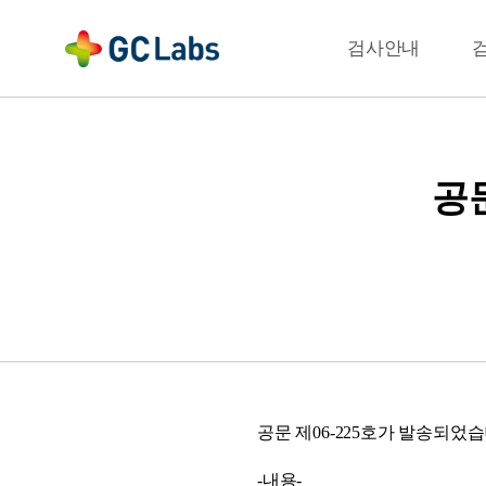
주
메
결과확인
검사안내
뉴
공문
공문 제06-225호가 발송되었습
-내용-