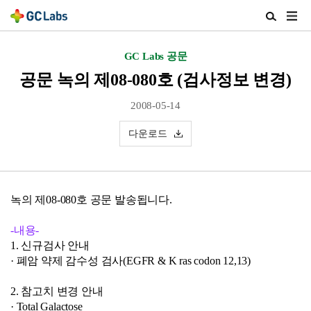
주
검
메
색
뉴
열
GC Labs 공문
열
기
기
공문 녹의 제08-080호 (검사정보 변경)
2008-05-14
다운로드
녹의 제08-080호 공문 발송됩니다.
-내용-
1. 신규검사 안내
· 폐암 약제 감수성 검사(EGFR & K ras codon 12,13)
2. 참고치 변경 안내
· Total Galactose