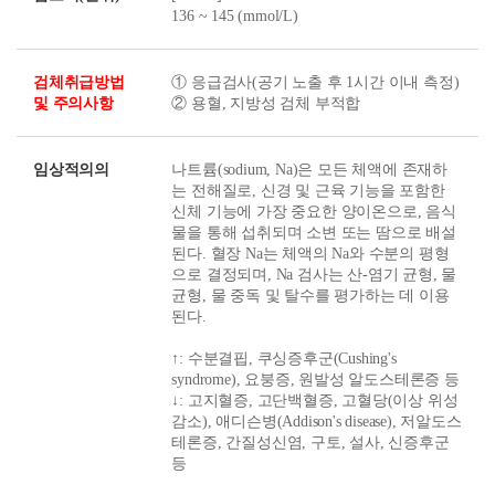
136 ~ 145 (mmol/L)
검체취급방법
① 응급검사(공기 노출 후 1시간 이내 측정)
및 주의사항
② 용혈, 지방성 검체 부적합
임상적의의
나트륨(sodium, Na)은 모든 체액에 존재하
는 전해질로, 신경 및 근육 기능을 포함한
신체 기능에 가장 중요한 양이온으로, 음식
물을 통해 섭취되며 소변 또는 땀으로 배설
된다. 혈장 Na는 체액의 Na와 수분의 평형
으로 결정되며, Na 검사는 산-염기 균형, 물
균형, 물 중독 및 탈수를 평가하는 데 이용
된다.
↑: 수분결핍, 쿠싱증후군(Cushing's
syndrome), 요붕증, 원발성 알도스테론증 등
↓: 고지혈증, 고단백혈증, 고혈당(이상 위성
감소), 애디슨병(Addison's disease), 저알도스
테론증, 간질성신염, 구토, 설사, 신증후군
등