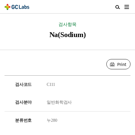
주
검
메
색
뉴
열
검사항목
열
기
기
Na(Sodium)
Print
검사코드
C111
검사분야
일반화학검사
분류번호
누280