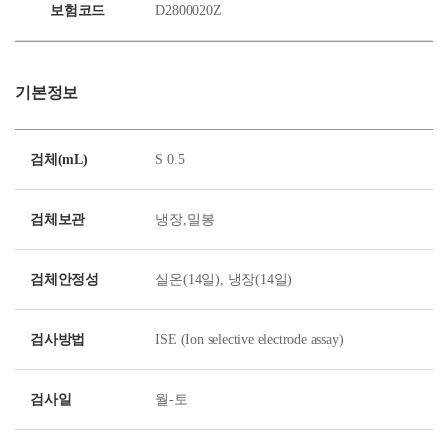
보험코드
D2800020Z
기본정보
검체(mL)
S 0.5
검체보관
냉장,밀봉
검체안정성
실온(14일), 냉장(14일)
검사방법
ISE (Ion selective electrode assay)
검사일
월-토