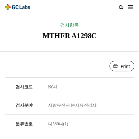
주
검
메
색
뉴
열
검사항목
열
기
기
MTHFR A1298C
Print
검사코드
N041
검사분야
사람유전자 분자유전검사
분류번호
나580나(1)