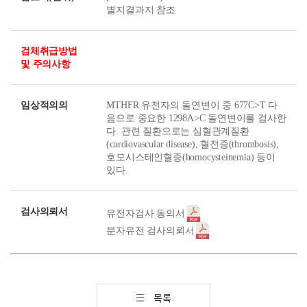
별지결과지 참조
검체취급방법
및 주의사항
임상적의의
MTHFR 유전자의 돌연변이 중 677C>T 다
음으로 중요한 1298A>C 돌연변이를 검사한
다. 관련 질환으로는 심혈관계질환
(cardiovascular disease), 혈전증(thrombosis),
호모시스테인혈증(homocysteinemia) 등이
있다.
검사의뢰서
유전자검사 동의서
분자유전 검사의뢰서
목록