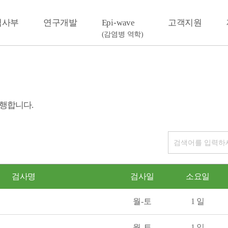
검사부
연구개발
Epi-wave
고객지원
(감염병 역학)
행합니다.
검사명
검사일
소요일
월-토
1 일
월-토
1 일