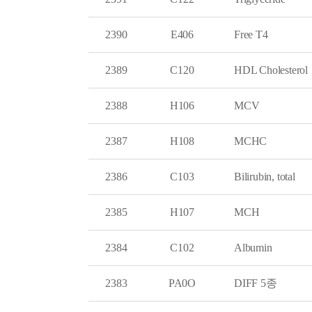
2390
E406
Free T4
2389
C120
HDL Cholesterol
2388
H106
MCV
2387
H108
MCHC
2386
C103
Bilirubin, total
2385
H107
MCH
2384
C102
Albumin
2383
PA0O
DIFF 5종