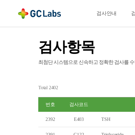
주
메
결과확인
검사안내
뉴
검사항목
최첨단 시스템으로 신속하고 정확한 검사를 수
Total
2402
번호
검사코드
2392
E403
TSH
2391
C122
Triglyceride