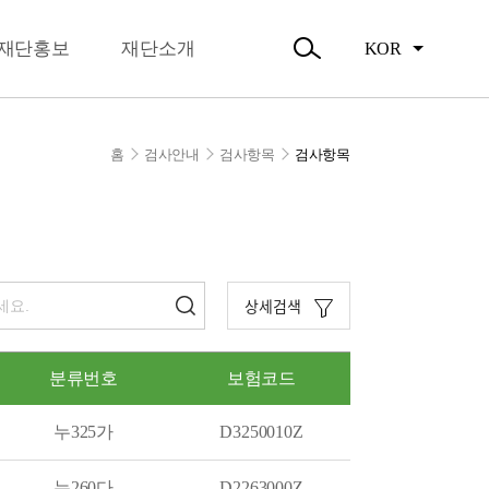
뉴
오시는길
닫
주요활동
기
재단홍보
재단소개
KOR
활동소식
검
색
열
기
홈
검사안내
검사항목
검사항목
상세검색
분류번호
보험코드
누325가
D3250010Z
누260다
D2263000Z