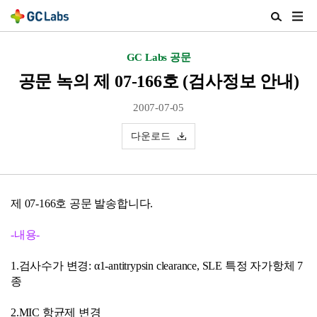
주
검
메
색
뉴
열
GC Labs 공문
열
기
기
공문 녹의 제 07-166호 (검사정보 안내)
2007-07-05
다운로드
제 07-166호 공문 발송합니다.
-내용-
1.검사수가 변경: α1-antitrypsin clearance, SLE 특정 자가항체 7
종
2.MIC 항균제 변경