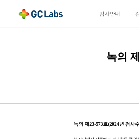
주
메
결과확인
검사안내
뉴
녹의 제
녹의 제23-573호(2024년 검사