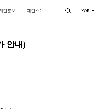
뉴
오시는길
닫
주요활동
기
재단홍보
재단소개
KOR
활동소식
검
색
열
기
가 안내)